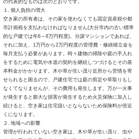
の代表的なものは次のとおりです。
１. 個人負担の増大
空き家の所有者は、その家を使わなくても固定資産税や都
市計画税を支払わなければなりません(大分市内の古い標準
的な戸建では年6～8万円程度)。分譲マンションであれば、
それに加え、1万円から2万円程度の管理費・修繕積立金を
毎月支払う必要があります。時々建物の掃除や庭の手入れ
をするために電気や水道の契約を継続しつづけるとその基
本料金がかかります。木や草が生い茂り近所から苦情を寄
せられると困るので、戸建住宅では庭の剪定や草取りもし
なくてなりませんが、その費用も発生します。万が一火事
が発生すると膨大な損害が発生するため火災保険に加入し
続けると、空き家は住宅扱いとならないため保険料が倍近
くになります。
２. 地域への影響
管理が行われていない空き家は、木や草が生い茂り、虫や