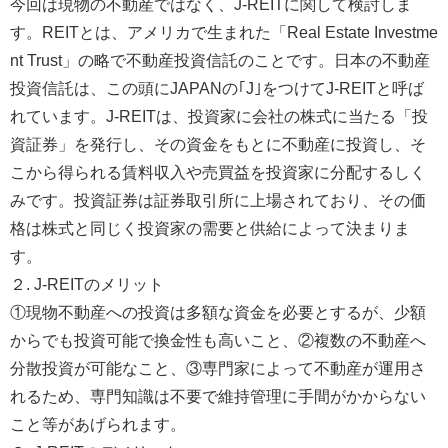
今回は現物の不動産ではなく、J-REITに関して検討しま
す。REITとは、アメリカで生まれた「Real Estate Investme
nt Trust」の略で不動産投資信託のことです。日本の不動産
投資信託は、この頭にJAPANの｢J｣をつけてJ-REITと呼ば
れています。J-REITは、投資家に会社の株式に当たる「投
資証券」を発行し、その資金をもとに不動産に投資し、そ
こから得られる賃料収入や売買益を投資家に分配するしく
みです。投資証券は証券取引所に上場されており、その価
格は株式と同じく投資家の需要と供給によって決まりま
す。
２. J-REITのメリット
①現物不動産への投資は多額な資金を必要とするが、少額
からでも投資可能で換金性も高いこと、②複数の不動産へ
分散投資が可能なこと、③専門家によって不動産が運用さ
れるため、専門知識は不要で維持管理に手間がかからない
こと等があげられます。