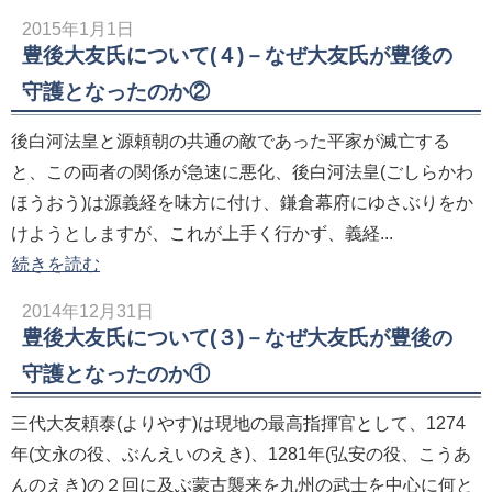
2015年1月1日
豊後大友氏について(４)－なぜ大友氏が豊後の
守護となったのか②
後白河法皇と源頼朝の共通の敵であった平家が滅亡する
と、この両者の関係が急速に悪化、後白河法皇(ごしらかわ
ほうおう)は源義経を味方に付け、鎌倉幕府にゆさぶりをか
けようとしますが、これが上手く行かず、義経...
続きを読む
2014年12月31日
豊後大友氏について(３)－なぜ大友氏が豊後の
守護となったのか①
三代大友頼泰(よりやす)は現地の最高指揮官として、1274
年(文永の役、ぶんえいのえき)、1281年(弘安の役、こうあ
んのえき)の２回に及ぶ蒙古襲来を九州の武士を中心に何と