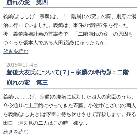
崩れの変 第四
義鎮(よししげ、宗麟)は、「二階崩れの変」の際、別府に湯
治に行っていました。義鎮は、事件の情報収集を行った
後、義鎮廃嫡計画の首謀者で、「二階崩れの変」の原因を
つくった張本人である入田親誠(にゅうたちか...
続きを読む
2015年1月4日
豊後大友氏について(７)－宗麟の時代③：二階
崩れの変 第三
義鎮(よししげ、宗麟)の廃嫡に反対した四人の家臣のうち、
命令通りに上原館にやってきた斉藤、小佐井(こざい)の両人
を義鑑(よしあき)は家臣に待ち伏せさせて謀殺します。残る
田口、津久見の二人はこの時、嫌な...
続きを読む