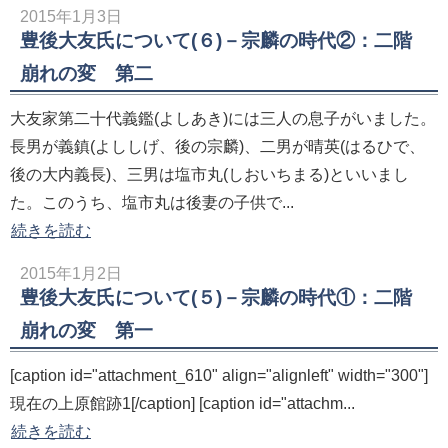
2015年1月3日
豊後大友氏について(６)－宗麟の時代②：二階
崩れの変 第二
大友家第二十代義鑑(よしあき)には三人の息子がいました。
長男が義鎮(よししげ、後の宗麟)、二男が晴英(はるひで、
後の大内義長)、三男は塩市丸(しおいちまる)といいまし
た。このうち、塩市丸は後妻の子供で...
続きを読む
2015年1月2日
豊後大友氏について(５)－宗麟の時代①：二階
崩れの変 第一
[caption id="attachment_610" align="alignleft" width="300"]
現在の上原館跡1[/caption] [caption id="attachm...
続きを読む