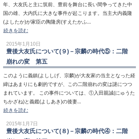
年、大友氏と主に筑前、豊前を舞台に長い間争ってきた中
国の雄、大内氏に大きな事件が起こります。当主大内義隆
(よしたか)が家臣の陶隆房(すえたかふ...
続きを読む
2015年1月10日
豊後大友氏について(９)－宗麟の時代⑤：二階
崩れの変 第五
このように義鎮(よししげ、宗麟)が大友家の当主となった経
緯はあまりにも劇的ですが、この二階崩れの変は謎につつ
まれています。 この事件については、①入田親誠(にゅうた
ちかざね)と義鑑(よしあき)の後妻...
続きを読む
2015年1月7日
豊後大友氏について(８)－宗麟の時代④：二階