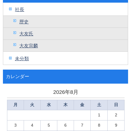
社長
歴史
大友氏
大友宗麟
未分類
カレンダー
2026年8月
月
火
水
木
金
土
日
1
2
3
4
5
6
7
8
9