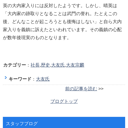
英の大内家入りには反対したようです。しかし、晴英は
「大内家の跡取りとなることは武門の誉れ。たとえこの
後、どんなことが起ころうとも後悔はしない」と自ら大内
家入りを義鎮に訴えたといわれています。その義鎮の心配
が数年後現実のものとなります。
カテゴリー
：
社長
,
歴史
,
大友氏
,
大友宗麟
キーワード
：
大友氏
前の記事を読む
>>
ブログトップ
スタッフブログ