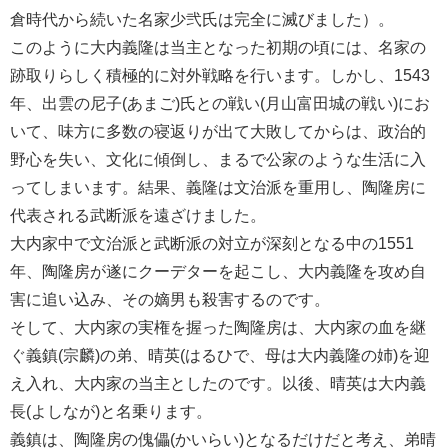
倉時代から続いた名家少弐氏は完全に滅びました）。
このように大内義隆は当主となった初期の頃には、名家の
跡取りらしく積極的に対外戦略を行います。しかし、1543
年、出雲の尼子(あまご)氏との戦い(月山富田城の戦い)にお
いて、味方に多数の寝返りが出て大敗してからは、政治的
野心を失い、文化に傾倒し、まるで公家のような生活に入
ってしまいます。結果、義隆は文治派を重用し、陶隆房に
代表される武断派を遠ざけました。
大内家中で文治派と武断派の対立が深刻となる中の1551
年、陶隆房が遂にクーデターを起こし、大内義隆を攻め自
害に追い込み、その嫡男も殺害するのです。
そして、大内家の実権を握った陶隆房は、大内家の血を継
ぐ義鎮(宗麟)の弟、晴英(はるひで、母は大内義隆の姉)を迎
え入れ、大内家の当主としたのです。以後、晴英は大内義
長(よしなが)と名乗ります。
義鎮は、陶隆房の傀儡(かいらい)となるだけだと考え、弟晴