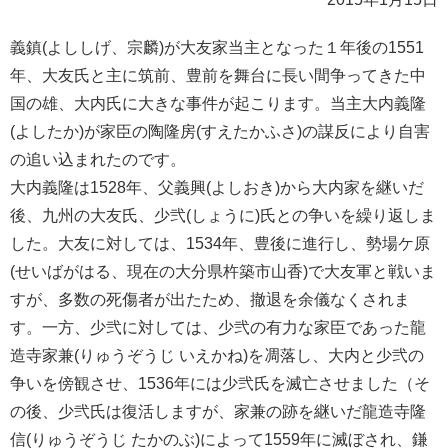
義鎮(よししげ、宗麟)が大友家当主となった１年後の1551
年、大友氏と主に筑前、豊前を舞台に長い間争ってきた中
国の雄、大内氏に大きな事件が起こります。当主大内義隆
(よしたか)が家臣の陶隆房(すえたかふさ)の謀反により自害
の追い込まれたのです。
大内義隆は1528年、父義興(よしおき)から大内家を継いだ
後、九州の大友氏、少弐(しょうに)氏との争いを繰り返しま
した。大友に対しては、1534年、豊後に進行し、勢場ケ原
(せいばがはる、現在の大分県杵築市山香)で大友軍と戦いま
すが、多数の死傷者が出たため、撤退を余儀なくされま
す。一方、少弐に対しては、少弐の有力な家臣であった龍
造寺家兼(りゅうぞうじ いえかね)を凋落し、大内と少弐の
争いを傍観させ、1536年には少弐氏を滅亡させました（そ
の後、少弐氏は復活しますが、家兼の跡を継いだ龍造寺隆
信(りゅうぞうじ たかのぶ)によって1559年に滅ぼされ、鎌