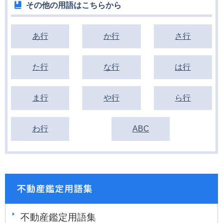
その他の用語はこちらから
あ行
か行
さ行
た行
な行
は行
ま行
や行
ら行
わ行
ABC
不動産鑑定用語集