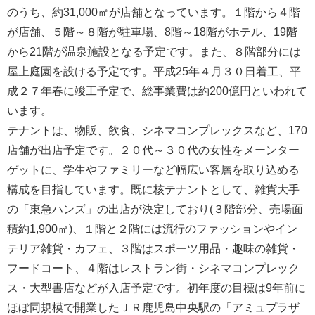
のうち、約31,000㎡が店舗となっています。１階から４階
が店舗、５階～８階が駐車場、8階～18階がホテル、19階
から21階が温泉施設となる予定です。また、８階部分には
屋上庭園を設ける予定です。平成25年４月３０日着工、平
成２７年春に竣工予定で、総事業費は約200億円といわれて
います。
テナントは、物販、飲食、シネマコンプレックスなど、170
店舗が出店予定です。２０代～３０代の女性をメーンター
ゲットに、学生やファミリーなど幅広い客層を取り込める
構成を目指しています。既に核テナントとして、雑貨大手
の「東急ハンズ」の出店が決定しており(３階部分、売場面
積約1,900㎡)、１階と２階には流行のファッションやイン
テリア雑貨・カフェ、３階はスポーツ用品・趣味の雑貨・
フードコート、４階はレストラン街・シネマコンプレック
ス・大型書店などが入店予定です。初年度の目標は9年前に
ほぼ同規模で開業したＪＲ鹿児島中央駅の「アミュプラザ