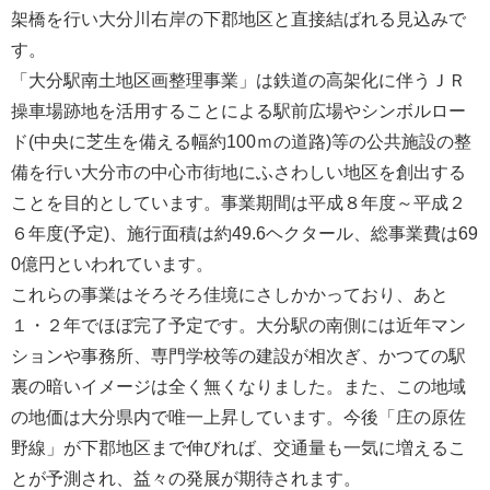
架橋を行い大分川右岸の下郡地区と直接結ばれる見込みで
す。
「大分駅南土地区画整理事業」は鉄道の高架化に伴うＪＲ
操車場跡地を活用することによる駅前広場やシンボルロー
ド(中央に芝生を備える幅約100ｍの道路)等の公共施設の整
備を行い大分市の中心市街地にふさわしい地区を創出する
ことを目的としています。事業期間は平成８年度～平成２
６年度(予定)、施行面積は約49.6ヘクタール、総事業費は69
0億円といわれています。
これらの事業はそろそろ佳境にさしかかっており、あと
１・２年でほぼ完了予定です。大分駅の南側には近年マン
ションや事務所、専門学校等の建設が相次ぎ、かつての駅
裏の暗いイメージは全く無くなりました。また、この地域
の地価は大分県内で唯一上昇しています。今後「庄の原佐
野線」が下郡地区まで伸びれば、交通量も一気に増えるこ
とが予測され、益々の発展が期待されます。