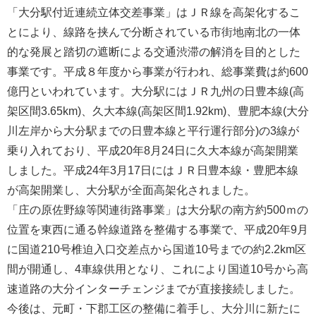
「大分駅付近連続立体交差事業」はＪＲ線を高架化するこ
とにより、線路を挟んで分断されている市街地南北の一体
的な発展と踏切の遮断による交通渋滞の解消を目的とした
事業です。平成８年度から事業が行われ、総事業費は約600
億円といわれています。大分駅にはＪＲ九州の日豊本線(高
架区間3.65km)、久大本線(高架区間1.92km)、豊肥本線(大分
川左岸から大分駅までの日豊本線と平行運行部分)の3線が
乗り入れており、平成20年8月24日に久大本線が高架開業
しました。平成24年3月17日にはＪＲ日豊本線・豊肥本線
が高架開業し、大分駅が全面高架化されました。
「庄の原佐野線等関連街路事業」は大分駅の南方約500ｍの
位置を東西に通る幹線道路を整備する事業で、平成20年9月
に国道210号椎迫入口交差点から国道10号までの約2.2km区
間が開通し、4車線供用となり、これにより国道10号から高
速道路の大分インターチェンジまでが直接接続しました。
今後は、元町・下郡工区の整備に着手し、大分川に新たに