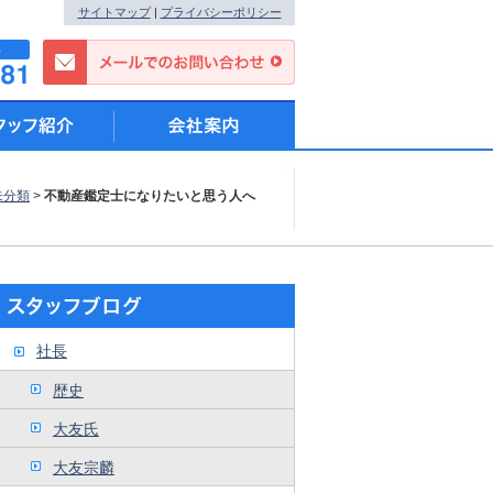
サイトマップ
|
プライバシーポリシー
未分類
>
不動産鑑定士になりたいと思う人へ
社長
歴史
大友氏
大友宗麟